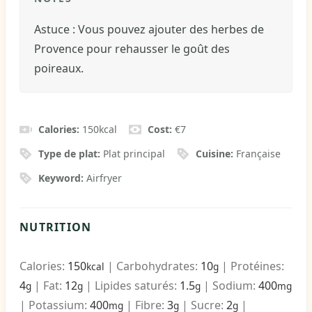
Astuce : Vous pouvez ajouter des herbes de
Provence pour rehausser le goût des
poireaux.
Calories:
150
kcal
Cost:
€7
Type de plat:
Plat principal
Cuisine:
Française
Keyword:
Airfryer
NUTRITION
Calories:
150
|
Carbohydrates:
10
|
Protéines:
kcal
g
4
|
Fat:
12
|
Lipides saturés:
1.5
|
Sodium:
400
g
g
g
mg
|
Potassium:
400
|
Fibre:
3
|
Sucre:
2
|
mg
g
g