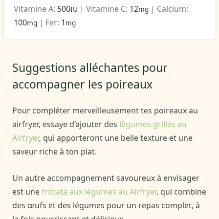
Vitamine A:
500
|
Vitamine C:
12
|
Calcium:
IU
mg
100
|
Fer:
1
mg
mg
Suggestions alléchantes pour
accompagner les poireaux
Pour compléter merveilleusement tes poireaux au
airfryer, essaye d’ajouter des
légumes grillés au
Airfryer
, qui apporteront une belle texture et une
saveur riche à ton plat.
Un autre accompagnement savoureux à envisager
est une
frittata aux légumes au Airfryer
, qui combine
des œufs et des légumes pour un repas complet, à
la fois nourrissant et délicieux.