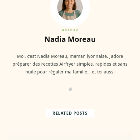
AUTHOR
Nadia Moreau
Moi, c’est Nadia Moreau, maman lyonnaise. J’adore
préparer des recettes Airfryer simples, rapides et sans
huile pour régaler ma famille… et toi aussi
W
e
b
s
i
t
RELATED POSTS
e