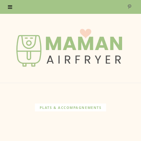
P
i
n
t
e
r
e
s
PLATS & ACCOMPAGNEMENTS
t