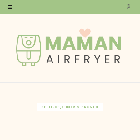
P
i
n
t
e
r
e
s
PETIT-DÉJEUNER & BRUNCH
t