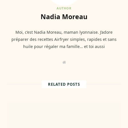
AUTHOR
Nadia Moreau
Moi, c’est Nadia Moreau, maman lyonnaise. J’adore
préparer des recettes Airfryer simples, rapides et sans
huile pour régaler ma famille… et toi aussi
W
e
b
s
i
t
RELATED POSTS
e