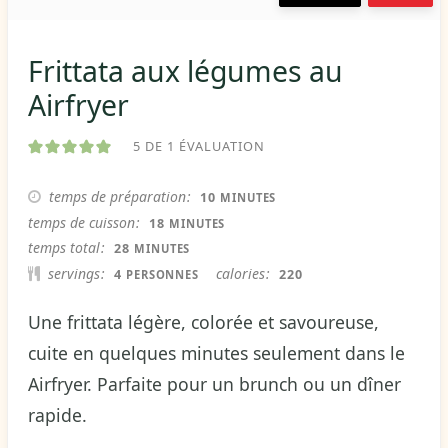
Frittata aux légumes au
Airfryer
5
DE 1 ÉVALUATION
MINUTES
temps de préparation
10
MINUTES
MINUTES
temps de cuisson
18
MINUTES
MINUTES
temps total
28
MINUTES
servings
calories
4
220
PERSONNES
Une frittata légère, colorée et savoureuse,
cuite en quelques minutes seulement dans le
Airfryer. Parfaite pour un brunch ou un dîner
rapide.