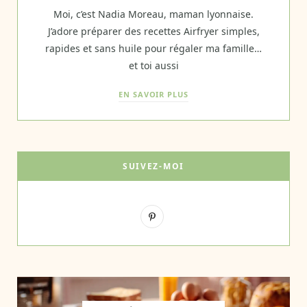
Moi, c’est Nadia Moreau, maman lyonnaise.
J’adore préparer des recettes Airfryer simples,
rapides et sans huile pour régaler ma famille…
et toi aussi
EN SAVOIR PLUS
SUIVEZ-MOI
P
i
n
t