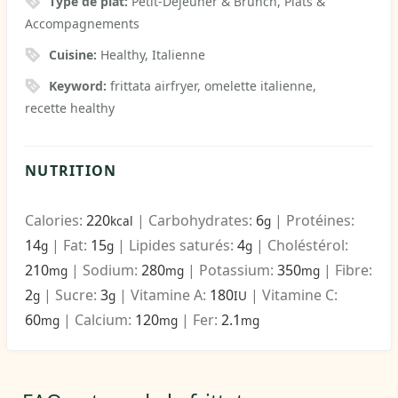
Type de plat:
Petit-Déjeuner & Brunch, Plats &
Accompagnements
Cuisine:
Healthy, Italienne
Keyword:
frittata airfryer, omelette italienne,
recette healthy
NUTRITION
Calories:
220
|
Carbohydrates:
6
|
Protéines:
kcal
g
14
|
Fat:
15
|
Lipides saturés:
4
|
Choléstérol:
g
g
g
210
|
Sodium:
280
|
Potassium:
350
|
Fibre:
mg
mg
mg
2
|
Sucre:
3
|
Vitamine A:
180
|
Vitamine C:
g
g
IU
60
|
Calcium:
120
|
Fer:
2.1
mg
mg
mg