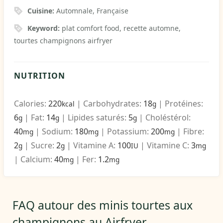
Cuisine:
Automnale, Française
Keyword:
plat comfort food, recette automne,
tourtes champignons airfryer
NUTRITION
Calories:
220
|
Carbohydrates:
18
|
Protéines:
kcal
g
6
|
Fat:
14
|
Lipides saturés:
5
|
Choléstérol:
g
g
g
40
|
Sodium:
180
|
Potassium:
200
|
Fibre:
mg
mg
mg
2
|
Sucre:
2
|
Vitamine A:
100
|
Vitamine C:
3
g
g
IU
mg
|
Calcium:
40
|
Fer:
1.2
mg
mg
FAQ autour des minis tourtes aux
champignons au Airfryer