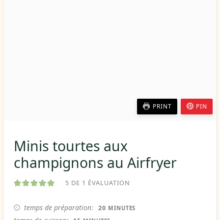
PRINT
PIN
Minis tourtes aux
champignons au Airfryer
5
DE 1 ÉVALUATION
MINUTES
temps de préparation
20
MINUTES
MINUTES