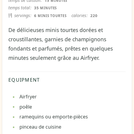
temps de cuisson
15
MINUTES
MINUTES
temps total
35
MINUTES
servings
calories
6
220
MINIS TOURTES
De délicieuses minis tourtes dorées et
croustillantes, garnies de champignons
fondants et parfumés, prêtes en quelques
minutes seulement grâce au Airfryer.
EQUIPMENT
Airfryer
poêle
ramequins ou emporte-pièces
pinceau de cuisine