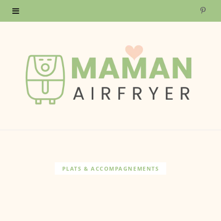
P
i
n
t
e
r
e
s
PLATS & ACCOMPAGNEMENTS
t