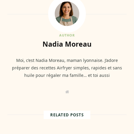
AUTHOR
Nadia Moreau
Moi, c’est Nadia Moreau, maman lyonnaise. J’adore
préparer des recettes Airfryer simples, rapides et sans
huile pour régaler ma famille… et toi aussi
W
e
b
s
i
t
RELATED POSTS
e