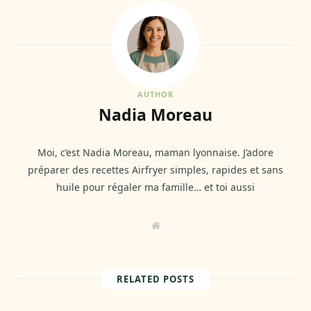
AUTHOR
Nadia Moreau
Moi, c’est Nadia Moreau, maman lyonnaise. J’adore
préparer des recettes Airfryer simples, rapides et sans
huile pour régaler ma famille… et toi aussi
W
e
b
s
i
t
RELATED POSTS
e