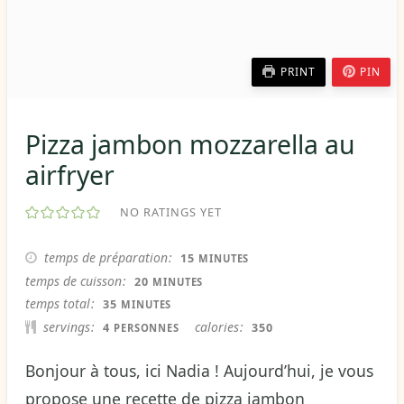
PRINT
PIN
Pizza jambon mozzarella au
airfryer
NO RATINGS YET
MINUTES
temps de préparation
15
MINUTES
MINUTES
temps de cuisson
20
MINUTES
MINUTES
temps total
35
MINUTES
servings
calories
4
350
PERSONNES
Bonjour à tous, ici Nadia ! Aujourd’hui, je vous
propose une recette de pizza jambon