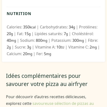
NUTRITION
Calories:
350
|
Carbohydrates:
34
|
Protéines:
kcal
g
20
|
Fat:
15
|
Lipides saturés:
7
|
Choléstérol:
g
g
g
40
|
Sodium:
800
|
Potassium:
300
|
Fibre:
mg
mg
mg
2
|
Sucre:
3
|
Vitamine A:
10
|
Vitamine C:
2
|
g
g
IU
mg
Calcium:
20
|
Fer:
5
mg
mg
Idées complémentaires pour
savourer votre pizza au airfryer
Pour découvrir d’autres recettes délicieuses,
explorez cette
savoureuse sélection de pizzas au