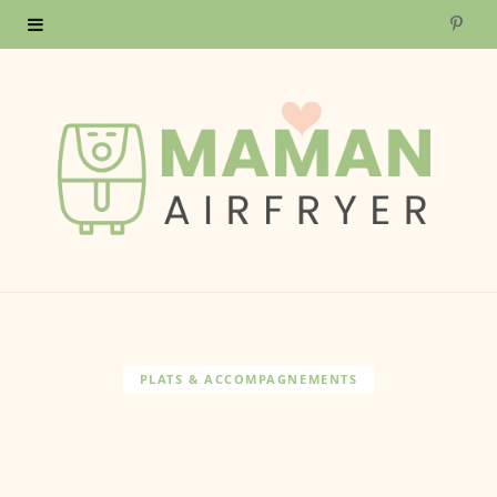
P
i
n
t
e
r
e
s
PLATS & ACCOMPAGNEMENTS
t