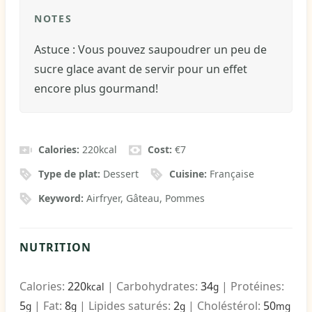
NOTES
Astuce : Vous pouvez saupoudrer un peu de
sucre glace avant de servir pour un effet
encore plus gourmand!
Calories:
220
kcal
Cost:
€7
Type de plat:
Dessert
Cuisine:
Française
Keyword:
Airfryer, Gâteau, Pommes
NUTRITION
Calories:
220
|
Carbohydrates:
34
|
Protéines:
kcal
g
5
|
Fat:
8
|
Lipides saturés:
2
|
Choléstérol:
50
g
g
g
mg