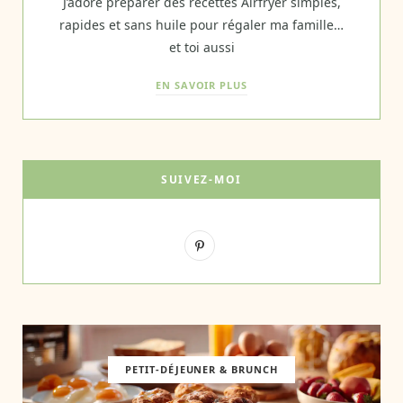
J’adore préparer des recettes Airfryer simples,
rapides et sans huile pour régaler ma famille…
et toi aussi
EN SAVOIR PLUS
SUIVEZ-MOI
P
i
n
t
e
PETIT-DÉJEUNER & BRUNCH
r