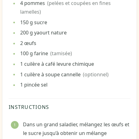
4
pommes
(pelées et coupées en fines
lamelles)
150
g
sucre
200
g
yaourt nature
2
œufs
100
g
farine
(tamisée)
1
cuilère à café
levure chimique
1
cuilère à soupe
cannelle
(optionnel)
1
pincée
sel
INSTRUCTIONS
Dans un grand saladier, mélangez les œufs et
le sucre jusqu’à obtenir un mélange