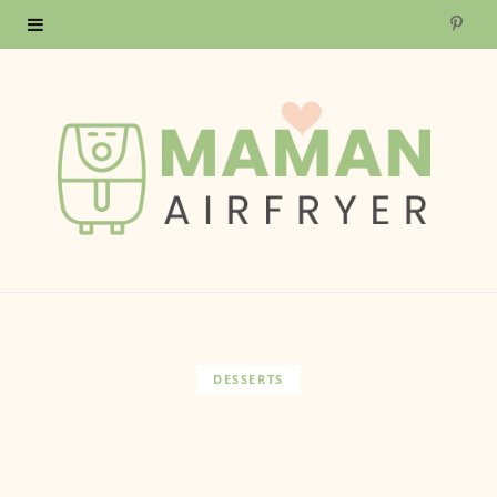
P
i
n
t
e
r
e
s
DESSERTS
t