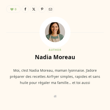
0
AUTHOR
Nadia Moreau
Moi, c’est Nadia Moreau, maman lyonnaise. J’adore
préparer des recettes Airfryer simples, rapides et sans
huile pour régaler ma famille… et toi aussi
W
e
b
s
i