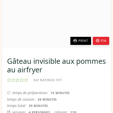
PRINT
PIN
Gâteau invisible aux pommes
au airfryer
NO RATINGS YET
MINUTES
temps de préparation
15
MINUTES
MINUTES
temps de cuisson
20
MINUTES
MINUTES
temps total
35
MINUTES
servings
calories
4
220
PERSONNES