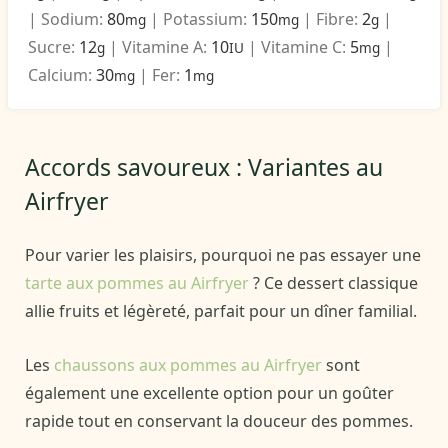
|
Sodium:
80
|
Potassium:
150
|
Fibre:
2
|
mg
mg
g
Sucre:
12
|
Vitamine A:
10
|
Vitamine C:
5
|
g
IU
mg
Calcium:
30
|
Fer:
1
mg
mg
Accords savoureux : Variantes au
Airfryer
Pour varier les plaisirs, pourquoi ne pas essayer une
tarte aux pommes au Airfryer
? Ce dessert classique
allie fruits et légèreté, parfait pour un dîner familial.
Les
chaussons aux pommes au Airfryer
sont
également une excellente option pour un goûter
rapide tout en conservant la douceur des pommes.