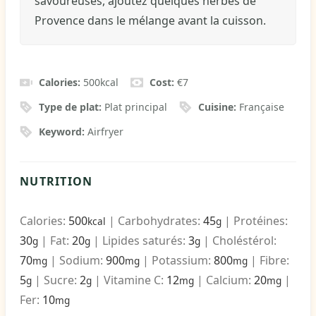
savoureuses, ajoutez quelques herbes de
Provence dans le mélange avant la cuisson.
Calories:
500
kcal
Cost:
€7
Type de plat:
Plat principal
Cuisine:
Française
Keyword:
Airfryer
NUTRITION
Calories:
500
|
Carbohydrates:
45
|
Protéines:
kcal
g
30
|
Fat:
20
|
Lipides saturés:
3
|
Choléstérol:
g
g
g
70
|
Sodium:
900
|
Potassium:
800
|
Fibre:
mg
mg
mg
5
|
Sucre:
2
|
Vitamine C:
12
|
Calcium:
20
|
g
g
mg
mg
Fer:
10
mg