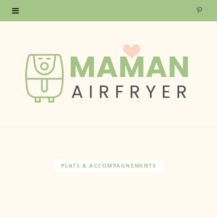
P
i
n
t
e
r
e
s
PLATS & ACCOMPAGNEMENTS
t