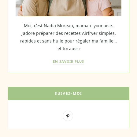
Moi, c’est Nadia Moreau, maman lyonnaise.
J’adore préparer des recettes Airfryer simples,
rapides et sans huile pour régaler ma famille…
et toi aussi
EN SAVOIR PLUS
SUIVEZ-MOI
P
i
n