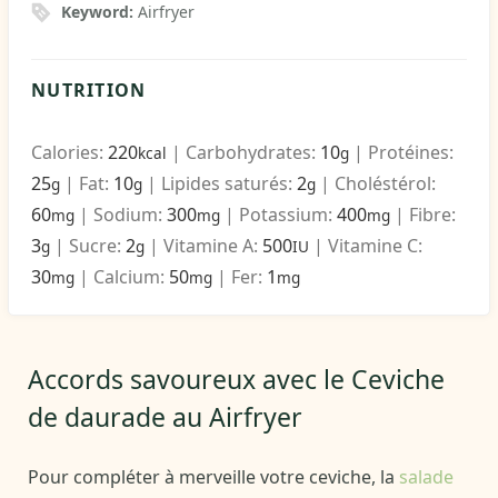
Keyword:
Airfryer
NUTRITION
Calories:
220
|
Carbohydrates:
10
|
Protéines:
kcal
g
25
|
Fat:
10
|
Lipides saturés:
2
|
Choléstérol:
g
g
g
60
|
Sodium:
300
|
Potassium:
400
|
Fibre:
mg
mg
mg
3
|
Sucre:
2
|
Vitamine A:
500
|
Vitamine C:
g
g
IU
30
|
Calcium:
50
|
Fer:
1
mg
mg
mg
Accords savoureux avec le Ceviche
de daurade au Airfryer
Pour compléter à merveille votre ceviche, la
salade