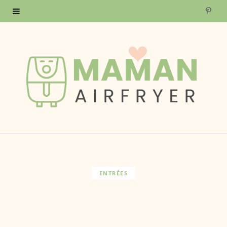
P
i
n
t
e
r
e
s
ENTRÉES
t