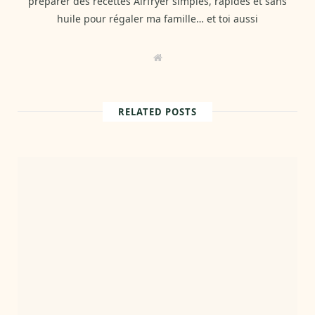
préparer des recettes Airfryer simples, rapides et sans
huile pour régaler ma famille… et toi aussi
W
e
b
s
i
t
RELATED POSTS
e