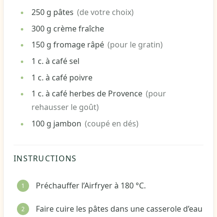
250
g
pâtes
(de votre choix)
300
g
crème fraîche
150
g
fromage râpé
(pour le gratin)
1
c. à café
sel
1
c. à café
poivre
1
c. à café
herbes de Provence
(pour
rehausser le goût)
100
g
jambon
(coupé en dés)
INSTRUCTIONS
Préchauffer l’Airfryer à 180 °C.
Faire cuire les pâtes dans une casserole d’eau