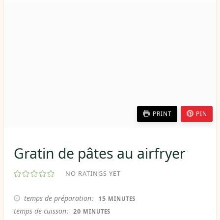
PRINT
PIN
Gratin de pâtes au airfryer
NO RATINGS YET
MINUTES
temps de préparation
15
MINUTES
MINUTES
temps de cuisson
20
MINUTES