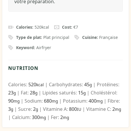
votre préparation.
Calories:
520
kcal
Cost:
€7
Type de plat:
Plat principal
Cuisine:
Française
Keyword:
Airfryer
NUTRITION
Calories:
520
|
Carbohydrates:
45
|
Protéines:
kcal
g
23
|
Fat:
28
|
Lipides saturés:
15
|
Choléstérol:
g
g
g
90
|
Sodium:
680
|
Potassium:
400
|
Fibre:
mg
mg
mg
3
|
Sucre:
2
|
Vitamine A:
800
|
Vitamine C:
2
g
g
IU
mg
|
Calcium:
300
|
Fer:
2
mg
mg