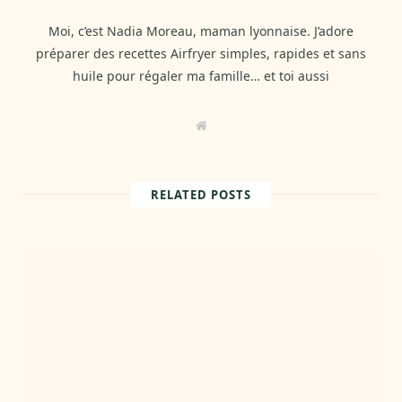
Moi, c’est Nadia Moreau, maman lyonnaise. J’adore
préparer des recettes Airfryer simples, rapides et sans
huile pour régaler ma famille… et toi aussi
W
e
b
s
i
t
RELATED POSTS
e