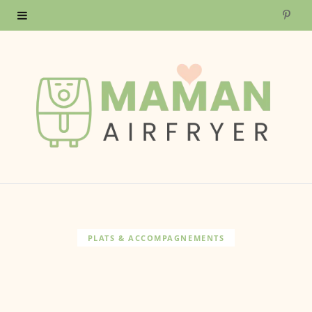
P
i
n
t
e
r
e
s
PLATS & ACCOMPAGNEMENTS
t