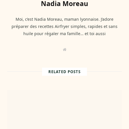
Nadia Moreau
Moi, c’est Nadia Moreau, maman lyonnaise. J’adore
préparer des recettes Airfryer simples, rapides et sans
huile pour régaler ma famille… et toi aussi
W
e
b
s
i
t
RELATED POSTS
e