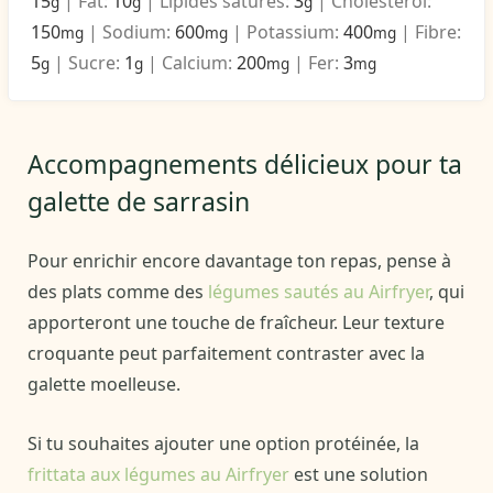
15
|
Fat:
10
|
Lipides saturés:
3
|
Choléstérol:
g
g
g
150
|
Sodium:
600
|
Potassium:
400
|
Fibre:
mg
mg
mg
5
|
Sucre:
1
|
Calcium:
200
|
Fer:
3
g
g
mg
mg
Accompagnements délicieux pour ta
galette de sarrasin
Pour enrichir encore davantage ton repas, pense à
des plats comme des
légumes sautés au Airfryer
, qui
apporteront une touche de fraîcheur. Leur texture
croquante peut parfaitement contraster avec la
galette moelleuse.
Si tu souhaites ajouter une option protéinée, la
frittata aux légumes au Airfryer
est une solution