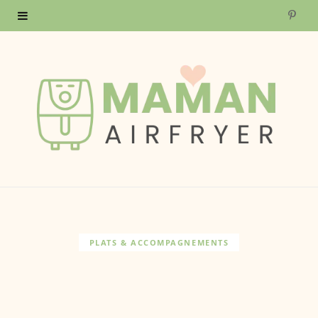
P
i
n
t
e
r
e
s
PLATS & ACCOMPAGNEMENTS
t