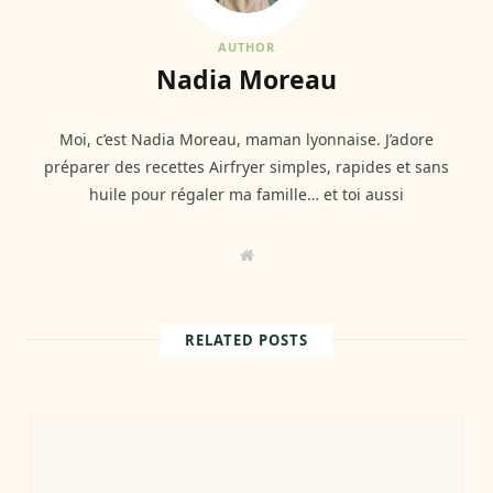
AUTHOR
Nadia Moreau
Moi, c’est Nadia Moreau, maman lyonnaise. J’adore
préparer des recettes Airfryer simples, rapides et sans
huile pour régaler ma famille… et toi aussi
W
e
b
s
i
t
RELATED POSTS
e