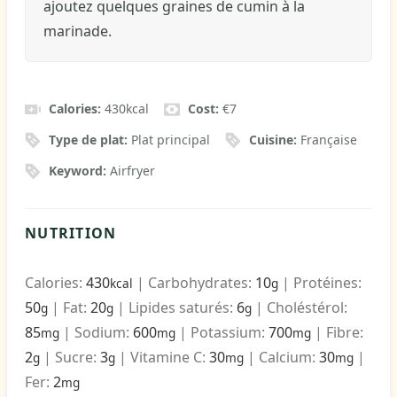
ajoutez quelques graines de cumin à la
marinade.
Calories:
430
kcal
Cost:
€7
Type de plat:
Plat principal
Cuisine:
Française
Keyword:
Airfryer
NUTRITION
Calories:
430
|
Carbohydrates:
10
|
Protéines:
kcal
g
50
|
Fat:
20
|
Lipides saturés:
6
|
Choléstérol:
g
g
g
85
|
Sodium:
600
|
Potassium:
700
|
Fibre:
mg
mg
mg
2
|
Sucre:
3
|
Vitamine C:
30
|
Calcium:
30
|
g
g
mg
mg
Fer:
2
mg