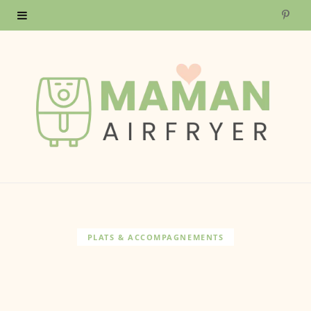
P
i
n
t
e
r
e
s
PLATS & ACCOMPAGNEMENTS
t