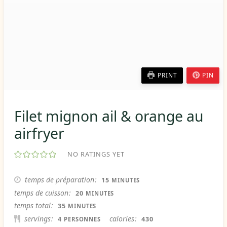
PRINT
PIN
Filet mignon ail & orange au
airfryer
NO RATINGS YET
MINUTES
temps de préparation
15
MINUTES
MINUTES
temps de cuisson
20
MINUTES
MINUTES
temps total
35
MINUTES
servings
calories
4
430
PERSONNES