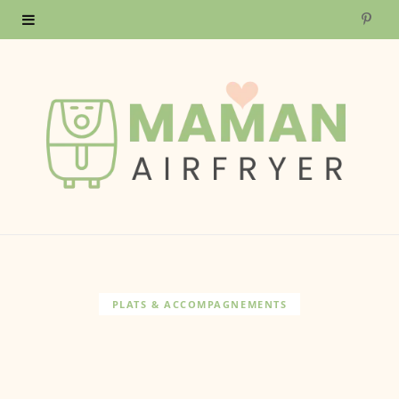
P
i
n
t
e
r
e
s
PLATS & ACCOMPAGNEMENTS
t