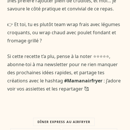
Inès préfère rajouter plein de crudités, et moi… je
savoure le côté pratique et convivial de ce repas.
👉 Et toi, tu es plutôt team wrap frais avec légumes
croquants, ou wrap chaud avec poulet fondant et
fromage grillé ?
Si cette recette t’a plu, pense à la noter ⭐️⭐️⭐️⭐️⭐️,
abonne-toi à ma newsletter pour ne rien manquer
des prochaines idées rapides, et partage tes
créations avec le hashtag
#Mamanairfryer
: j’adore
voir vos assiettes et les repartager 🥰
DÎNER EXPRESS AU AIRFRYER