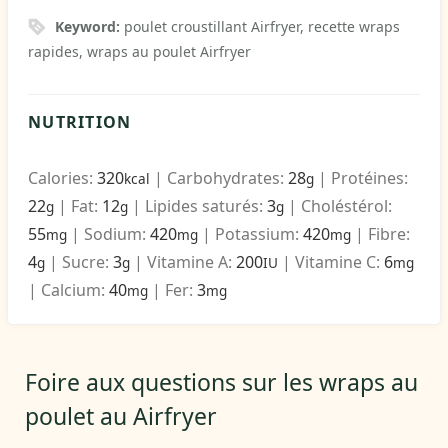
Keyword:
poulet croustillant Airfryer, recette wraps
rapides, wraps au poulet Airfryer
NUTRITION
Calories:
320
|
Carbohydrates:
28
|
Protéines:
kcal
g
22
|
Fat:
12
|
Lipides saturés:
3
|
Choléstérol:
g
g
g
55
|
Sodium:
420
|
Potassium:
420
|
Fibre:
mg
mg
mg
4
|
Sucre:
3
|
Vitamine A:
200
|
Vitamine C:
6
g
g
IU
mg
|
Calcium:
40
|
Fer:
3
mg
mg
Foire aux questions sur les wraps au
poulet au Airfryer