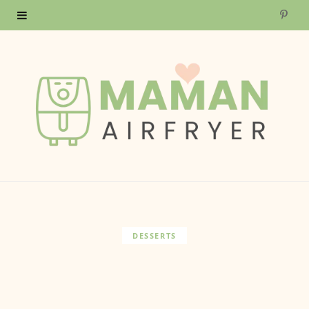
P
i
n
t
e
r
e
s
DESSERTS
t