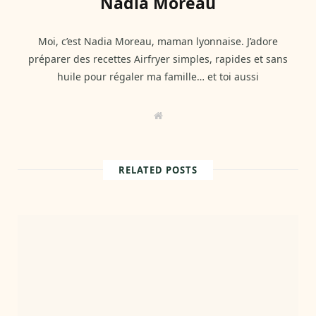
Nadia Moreau
Moi, c’est Nadia Moreau, maman lyonnaise. J’adore
préparer des recettes Airfryer simples, rapides et sans
huile pour régaler ma famille… et toi aussi
W
e
b
s
i
t
RELATED POSTS
e