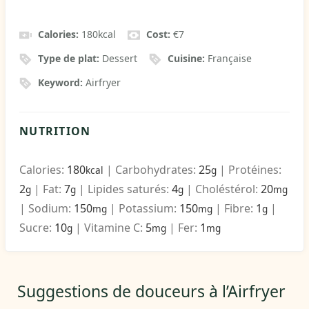
Calories:
180
kcal
Cost:
€7
Type de plat:
Dessert
Cuisine:
Française
Keyword:
Airfryer
NUTRITION
Calories:
180
|
Carbohydrates:
25
|
Protéines:
kcal
g
2
|
Fat:
7
|
Lipides saturés:
4
|
Choléstérol:
20
g
g
g
mg
|
Sodium:
150
|
Potassium:
150
|
Fibre:
1
|
mg
mg
g
Sucre:
10
|
Vitamine C:
5
|
Fer:
1
g
mg
mg
Suggestions de douceurs à l’Airfryer