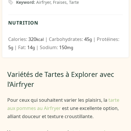
Keyword:
Airfryer, Fraises, Tarte
NUTRITION
Calories:
320
|
Carbohydrates:
45
|
Protéines:
kcal
g
5
|
Fat:
14
|
Sodium:
150
g
g
mg
Variétés de Tartes à Explorer avec
l’Airfryer
Pour ceux qui souhaitent varier les plaisirs, la
tarte
aux pommes au Airfryer
est une excellente option,
alliant douceur et texture croustillante.