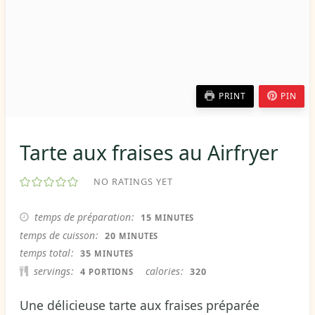
PRINT
PIN
Tarte aux fraises au Airfryer
NO RATINGS YET
MINUTES
temps de préparation
15
MINUTES
MINUTES
temps de cuisson
20
MINUTES
MINUTES
temps total
35
MINUTES
servings
calories
4
320
PORTIONS
Une délicieuse tarte aux fraises préparée