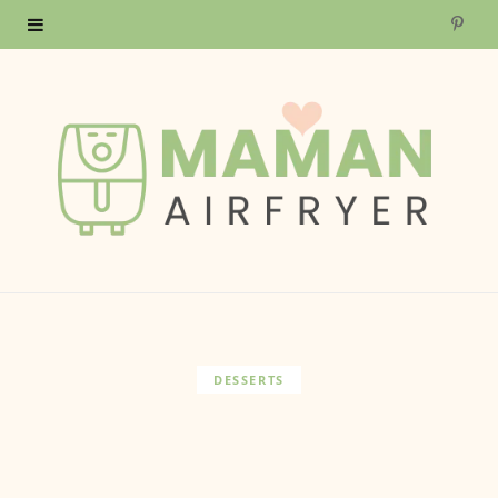
P
i
n
t
e
r
e
s
DESSERTS
t