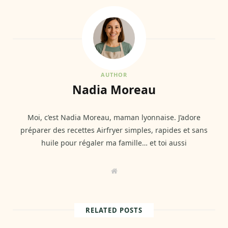
AUTHOR
Nadia Moreau
Moi, c’est Nadia Moreau, maman lyonnaise. J’adore
préparer des recettes Airfryer simples, rapides et sans
huile pour régaler ma famille… et toi aussi
W
e
b
s
i
t
RELATED POSTS
e