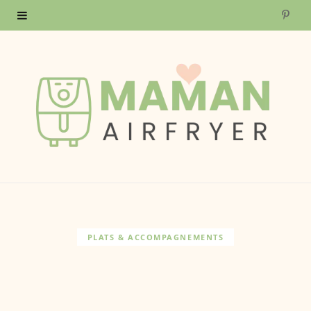
P
i
n
t
e
r
e
s
PLATS & ACCOMPAGNEMENTS
t