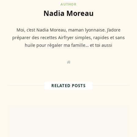
AUTHOR
Nadia Moreau
Moi, c’est Nadia Moreau, maman lyonnaise. J’adore
préparer des recettes Airfryer simples, rapides et sans
huile pour régaler ma famille… et toi aussi
W
e
b
s
i
t
RELATED POSTS
e