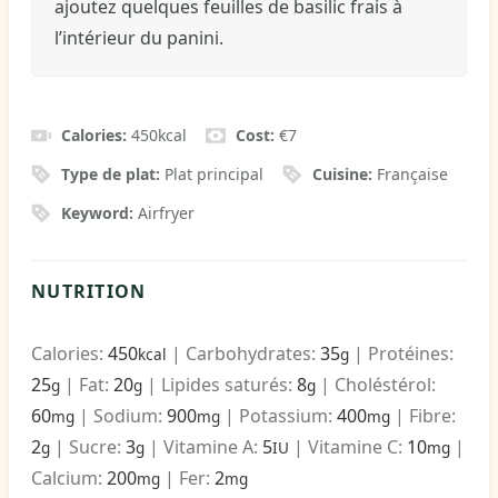
ajoutez quelques feuilles de basilic frais à
l’intérieur du panini.
Calories:
450
kcal
Cost:
€7
Type de plat:
Plat principal
Cuisine:
Française
Keyword:
Airfryer
NUTRITION
Calories:
450
|
Carbohydrates:
35
|
Protéines:
kcal
g
25
|
Fat:
20
|
Lipides saturés:
8
|
Choléstérol:
g
g
g
60
|
Sodium:
900
|
Potassium:
400
|
Fibre:
mg
mg
mg
2
|
Sucre:
3
|
Vitamine A:
5
|
Vitamine C:
10
|
g
g
IU
mg
Calcium:
200
|
Fer:
2
mg
mg