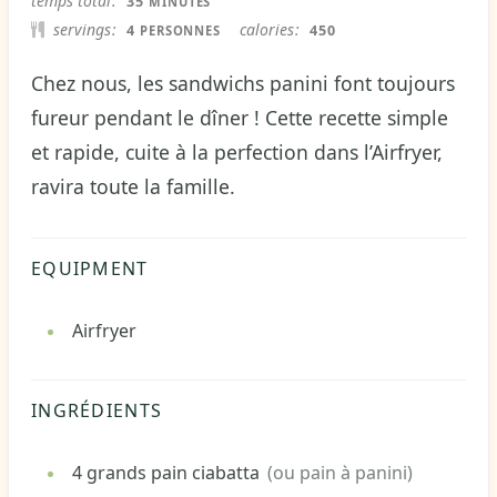
temps total
35
MINUTES
servings
calories
4
450
PERSONNES
Chez nous, les sandwichs panini font toujours
fureur pendant le dîner ! Cette recette simple
et rapide, cuite à la perfection dans l’Airfryer,
ravira toute la famille.
EQUIPMENT
Airfryer
INGRÉDIENTS
4
grands
pain ciabatta
(ou pain à panini)