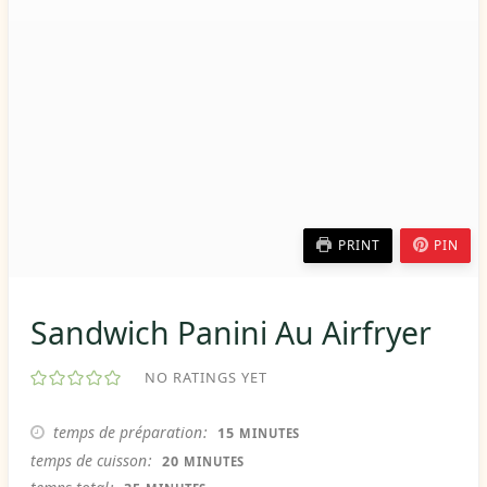
PRINT
PIN
Sandwich Panini Au Airfryer
NO RATINGS YET
MINUTES
temps de préparation
15
MINUTES
MINUTES
temps de cuisson
20
MINUTES
MINUTES