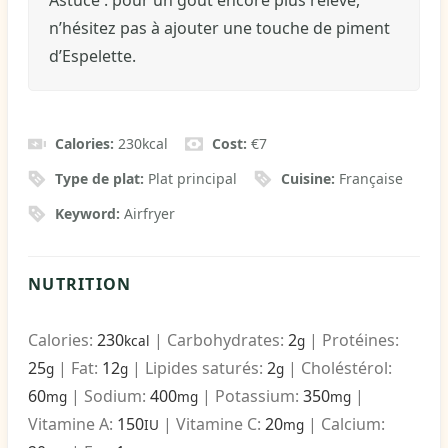
Astuce : pour un goût encore plus relevé,
n’hésitez pas à ajouter une touche de piment
d’Espelette.
Calories:
230
kcal
Cost:
€7
Type de plat:
Plat principal
Cuisine:
Française
Keyword:
Airfryer
NUTRITION
Calories:
230
|
Carbohydrates:
2
|
Protéines:
kcal
g
25
|
Fat:
12
|
Lipides saturés:
2
|
Choléstérol:
g
g
g
60
|
Sodium:
400
|
Potassium:
350
|
mg
mg
mg
Vitamine A:
150
|
Vitamine C:
20
|
Calcium:
IU
mg