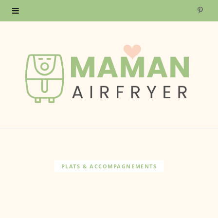
P
i
n
t
e
r
e
s
PLATS & ACCOMPAGNEMENTS
t