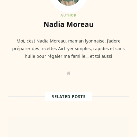
AUTHOR
Nadia Moreau
Moi, c’est Nadia Moreau, maman lyonnaise. J’adore
préparer des recettes Airfryer simples, rapides et sans
huile pour régaler ma famille… et toi aussi
W
e
b
s
i
t
RELATED POSTS
e