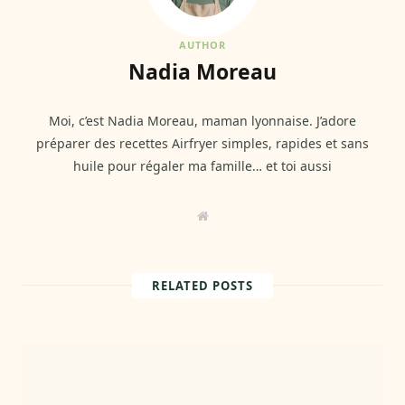
AUTHOR
Nadia Moreau
Moi, c’est Nadia Moreau, maman lyonnaise. J’adore
préparer des recettes Airfryer simples, rapides et sans
huile pour régaler ma famille… et toi aussi
W
e
b
s
i
t
RELATED POSTS
e