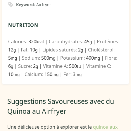
Keyword:
Airfryer
NUTRITION
Calories:
320
|
Carbohydrates:
45
|
Protéines:
kcal
g
12
|
Fat:
10
|
Lipides saturés:
2
|
Choléstérol:
g
g
g
5
|
Sodium:
500
|
Potassium:
400
|
Fibre:
mg
mg
mg
6
|
Sucre:
2
|
Vitamine A:
500
|
Vitamine C:
g
g
IU
10
|
Calcium:
150
|
Fer:
3
mg
mg
mg
Suggestions Savoureuses avec du
Quinoa au Airfryer
Une délicieuse option à explorer est le
quinoa aux