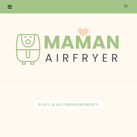
P
i
n
t
e
r
e
s
PLATS & ACCOMPAGNEMENTS
t