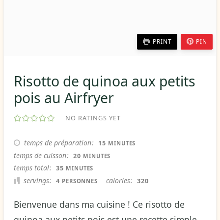
PRINT
PIN
Risotto de quinoa aux petits
pois au Airfryer
NO RATINGS YET
MINUTES
temps de préparation
15
MINUTES
MINUTES
temps de cuisson
20
MINUTES
MINUTES
temps total
35
MINUTES
servings
calories
4
320
PERSONNES
Bienvenue dans ma cuisine ! Ce risotto de
quinoa aux petits pois est une recette simple