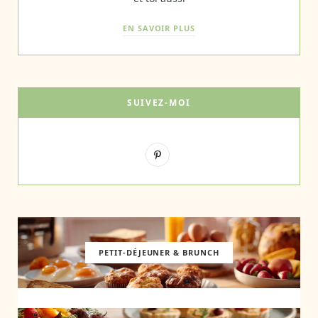
EN SAVOIR PLUS
SUIVEZ-MOI
P
i
n
t
e
PETIT-DÉJEUNER & BRUNCH
r
e