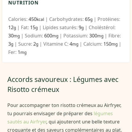
NUTRITION
Calories:
450
|
Carbohydrates:
65
|
Protéines:
kcal
g
12
|
Fat:
15
|
Lipides saturés:
9
|
Choléstérol:
g
g
g
30
|
Sodium:
600
|
Potassium:
300
|
Fibre:
mg
mg
mg
3
|
Sucre:
2
|
Vitamine C:
4
|
Calcium:
150
|
g
g
mg
mg
Fer:
1
mg
Accords savoureux : Légumes avec
Risotto crémeux
Pour accompagner ton risotto crémeux au Airfryer,
tu pourrais envisager de préparer des
légumes
sautés au Airfryer
, qui ajouteront une belle texture
croquante et des saveurs complémentaires au plat.