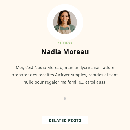
AUTHOR
Nadia Moreau
Moi, c’est Nadia Moreau, maman lyonnaise. J’adore
préparer des recettes Airfryer simples, rapides et sans
huile pour régaler ma famille… et toi aussi
W
e
b
s
i
t
RELATED POSTS
e