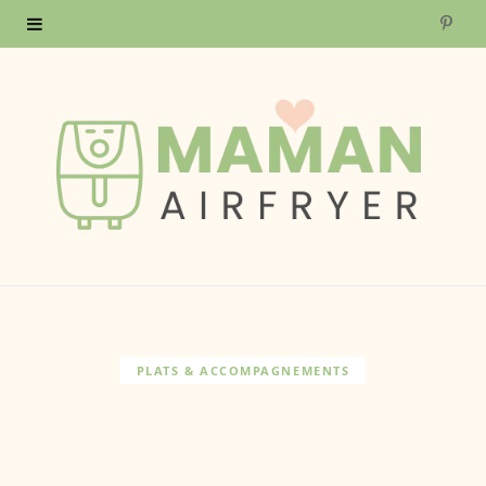
P
i
n
t
e
r
e
s
PLATS & ACCOMPAGNEMENTS
t