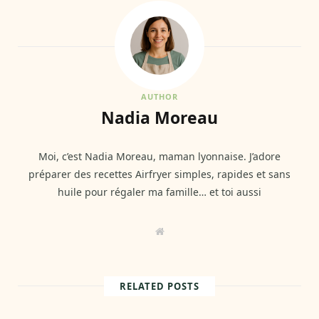
AUTHOR
Nadia Moreau
Moi, c’est Nadia Moreau, maman lyonnaise. J’adore
préparer des recettes Airfryer simples, rapides et sans
huile pour régaler ma famille… et toi aussi
W
e
b
s
i
t
RELATED POSTS
e