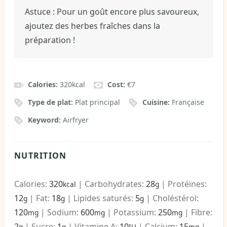
Astuce : Pour un goût encore plus savoureux,
ajoutez des herbes fraîches dans la
préparation !
Calories:
320
kcal
Cost:
€7
Type de plat:
Plat principal
Cuisine:
Française
Keyword:
Airfryer
NUTRITION
Calories:
320
|
Carbohydrates:
28
|
Protéines:
kcal
g
12
|
Fat:
18
|
Lipides saturés:
5
|
Choléstérol:
g
g
g
120
|
Sodium:
600
|
Potassium:
250
|
Fibre:
mg
mg
mg
2
|
Sucre:
1
|
Vitamine A:
10
|
Calcium:
15
|
g
g
IU
mg