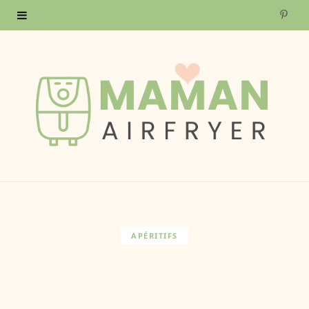
P
i
n
t
e
r
e
s
APÉRITIFS
t