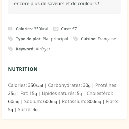
encore plus de saveurs et de couleurs !
Calories:
350
kcal
Cost:
€7
Type de plat:
Plat principal
Cuisine:
Française
Keyword:
Airfryer
NUTRITION
Calories:
350
|
Carbohydrates:
30
|
Protéines:
kcal
g
25
|
Fat:
15
|
Lipides saturés:
5
|
Choléstérol:
g
g
g
60
|
Sodium:
600
|
Potassium:
800
|
Fibre:
mg
mg
mg
5
|
Sucre:
3
g
g