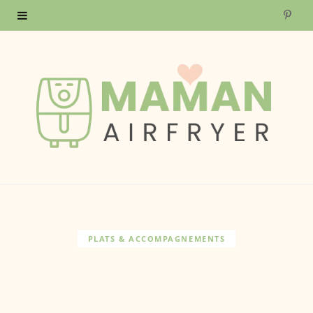
P
i
n
t
e
r
e
s
PLATS & ACCOMPAGNEMENTS
t