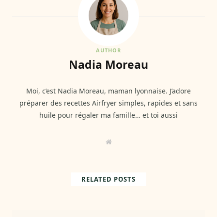
AUTHOR
Nadia Moreau
Moi, c’est Nadia Moreau, maman lyonnaise. J’adore
préparer des recettes Airfryer simples, rapides et sans
huile pour régaler ma famille… et toi aussi
W
e
b
s
i
t
RELATED POSTS
e