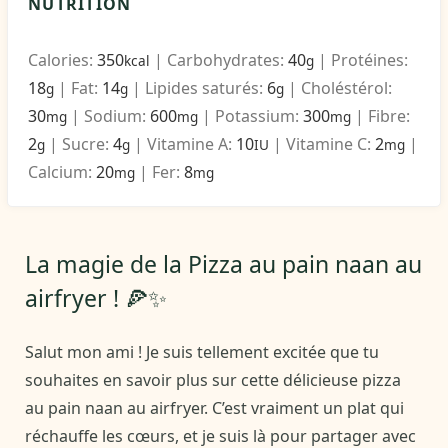
NUTRITION
Calories:
350
|
Carbohydrates:
40
|
Protéines:
kcal
g
18
|
Fat:
14
|
Lipides saturés:
6
|
Choléstérol:
g
g
g
30
|
Sodium:
600
|
Potassium:
300
|
Fibre:
mg
mg
mg
2
|
Sucre:
4
|
Vitamine A:
10
|
Vitamine C:
2
|
g
g
IU
mg
Calcium:
20
|
Fer:
8
mg
mg
La magie de la Pizza au pain naan au
airfryer ! 🍕✨
Salut mon ami ! Je suis tellement excitée que tu
souhaites en savoir plus sur cette délicieuse pizza
au pain naan au airfryer. C’est vraiment un plat qui
réchauffe les cœurs, et je suis là pour partager avec