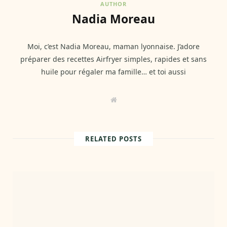
AUTHOR
Nadia Moreau
Moi, c’est Nadia Moreau, maman lyonnaise. J’adore
préparer des recettes Airfryer simples, rapides et sans
huile pour régaler ma famille… et toi aussi
W
e
b
s
i
t
RELATED POSTS
e