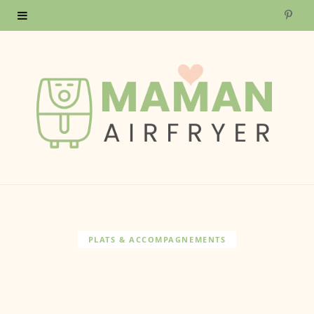
P
i
n
t
e
r
e
s
PLATS & ACCOMPAGNEMENTS
t