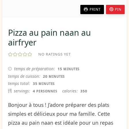
PRINT
PIN
Pizza au pain naan au
airfryer
NO RATINGS YET
MINUTES
temps de préparation
15
MINUTES
MINUTES
temps de cuisson
20
MINUTES
MINUTES
temps total
35
MINUTES
servings
calories
4
350
PERSONNES
Bonjour à tous ! J’adore préparer des plats
simples et délicieux pour ma famille. Cette
pizza au pain naan est idéale pour un repas