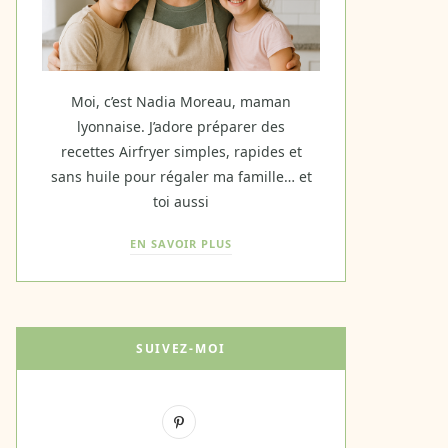
Moi, c’est Nadia Moreau, maman
lyonnaise. J’adore préparer des
recettes Airfryer simples, rapides et
sans huile pour régaler ma famille… et
toi aussi
EN SAVOIR PLUS
SUIVEZ-MOI
P