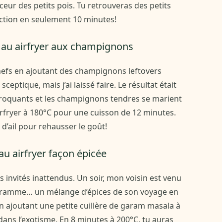
ceur des petits pois. Tu retrouveras des petits
ection en seulement 10 minutes!
se au airfryer aux champignons
chefs en ajoutant des champignons leftovers
sceptique, mais j’ai laissé faire. Le résultat était
s croquants et les champignons tendres se marient
airfryer à 180°C pour une cuisson de 12 minutes.
 d’ail pour rehausser le goût!
e au airfryer façon épicée
s invités inattendus. Un soir, mon voisin est venu
égramme… un mélange d’épices de son voyage en
t en ajoutant une petite cuillère de garam masala à
 dans l’exotisme. En 8 minutes à 200°C, tu auras