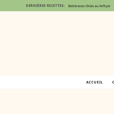
DERNIÈRES RECETTES:
Betteraves rôties au Airfryer
ACCUEIL