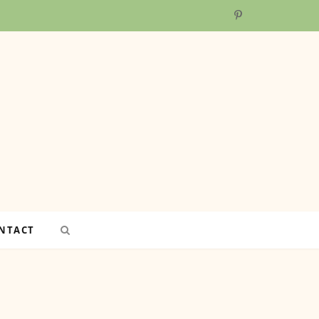
P
i
n
t
e
r
e
NTACT
s
t