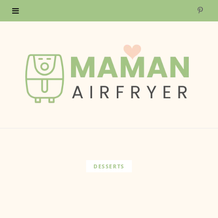
P
i
n
t
e
r
e
s
DESSERTS
t