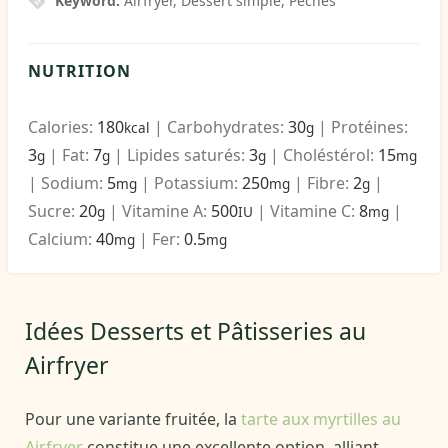
Keyword:
Airfryer, Dessert simple, Pêches
NUTRITION
Calories:
180
|
Carbohydrates:
30
|
Protéines:
kcal
g
3
|
Fat:
7
|
Lipides saturés:
3
|
Choléstérol:
15
g
g
g
mg
|
Sodium:
5
|
Potassium:
250
|
Fibre:
2
|
mg
mg
g
Sucre:
20
|
Vitamine A:
500
|
Vitamine C:
8
|
g
IU
mg
Calcium:
40
|
Fer:
0.5
mg
mg
Idées Desserts et Pâtisseries au
Airfryer
Pour une variante fruitée, la
tarte aux myrtilles au
Airfryer
constitue une excellente option, alliant