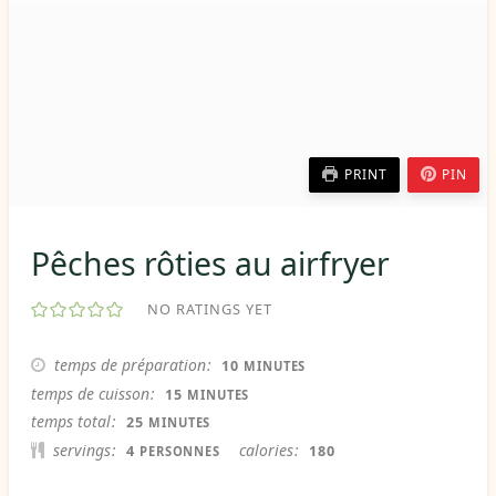
PRINT
PIN
Pêches rôties au airfryer
NO RATINGS YET
MINUTES
temps de préparation
10
MINUTES
MINUTES
temps de cuisson
15
MINUTES
MINUTES
temps total
25
MINUTES
servings
calories
4
180
PERSONNES