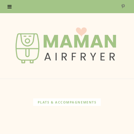
P
i
n
t
e
r
e
s
PLATS & ACCOMPAGNEMENTS
t