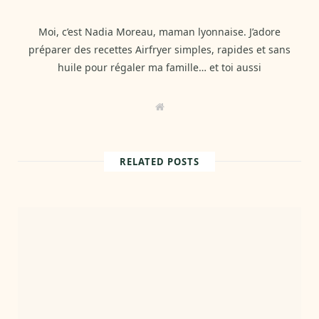
Moi, c’est Nadia Moreau, maman lyonnaise. J’adore
préparer des recettes Airfryer simples, rapides et sans
huile pour régaler ma famille… et toi aussi
W
e
b
s
i
t
RELATED POSTS
e