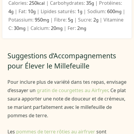
Calories:
250
|
Carbohydrates:
35
|
Protéines:
kcal
g
4
|
Fat:
10
|
Lipides saturés:
1
|
Sodium:
600
|
g
g
g
mg
Potassium:
950
|
Fibre:
5
|
Sucre:
2
|
Vitamine
mg
g
g
C:
30
|
Calcium:
20
|
Fer:
2
mg
mg
mg
Suggestions d’Accompagnements
pour Élever le Millefeuille
Pour inclure plus de variété dans tes repas, envisage
d’essayer un
gratin de courgettes au Airfryer
. Ce plat
saura apporter une note de douceur et de crémeux,
se mariant parfaitement avec le millefeuille de
pommes de terre.
Les
pommes de terre rôties au airfryer
sont