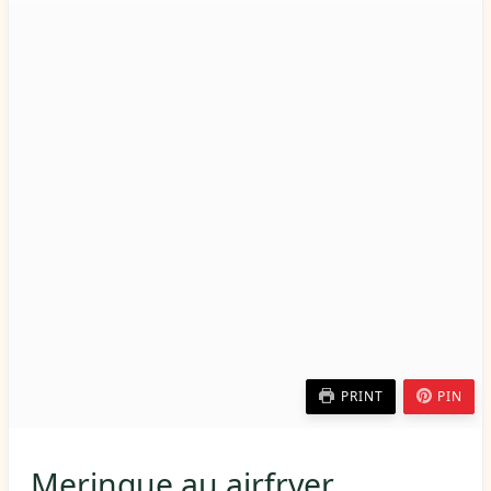
PRINT
PIN
Meringue au airfryer