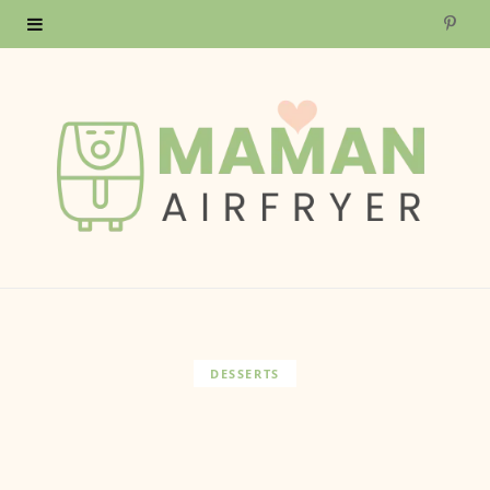
P
i
n
t
e
r
e
s
DESSERTS
t