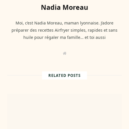
Nadia Moreau
Moi, c’est Nadia Moreau, maman lyonnaise. J’adore
préparer des recettes Airfryer simples, rapides et sans
huile pour régaler ma famille… et toi aussi
W
e
b
s
i
t
RELATED POSTS
e