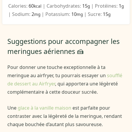
Calories:
60
|
Carbohydrates:
15
|
Protéines:
1
kcal
g
g
|
Sodium:
2
|
Potassium:
10
|
Sucre:
15
mg
mg
g
Suggestions pour accompagner les
meringues aériennes 🍰
Pour donner une touche exceptionnelle à ta
meringue au airfryer, tu pourrais essayer un
soufflé
de dessert au Airfryer
, qui apportera une légèreté
complémentaire à cette douceur sucrée.
Une
glace à la vanille maison
est parfaite pour
contraster avec la légèreté de la meringue, rendant
chaque bouchée d’autant plus savoureuse.