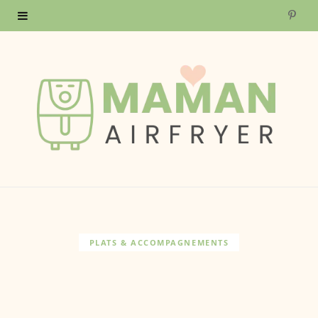
P
i
n
t
e
r
e
s
PLATS & ACCOMPAGNEMENTS
t