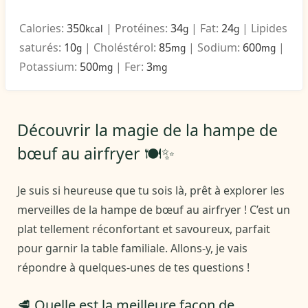
Calories:
350
|
Protéines:
34
|
Fat:
24
|
Lipides
kcal
g
g
saturés:
10
|
Choléstérol:
85
|
Sodium:
600
|
g
mg
mg
Potassium:
500
|
Fer:
3
mg
mg
Découvrir la magie de la hampe de
bœuf au airfryer 🍽️✨
Je suis si heureuse que tu sois là, prêt à explorer les
merveilles de la hampe de bœuf au airfryer ! C’est un
plat tellement réconfortant et savoureux, parfait
pour garnir la table familiale. Allons-y, je vais
répondre à quelques-unes de tes questions !
🥩 Quelle est la meilleure façon de