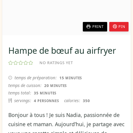
PRINT
PIN
Hampe de bœuf au airfryer
NO RATINGS YET
MINUTES
temps de préparation
15
MINUTES
MINUTES
temps de cuisson
20
MINUTES
MINUTES
temps total
35
MINUTES
servings
calories
4
350
PERSONNES
Bonjour à tous ! Je suis Nadia, passionnée de
cuisine et maman. Aujourd’hui, je partage avec