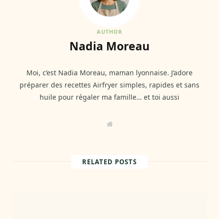
AUTHOR
Nadia Moreau
Moi, c’est Nadia Moreau, maman lyonnaise. J’adore
préparer des recettes Airfryer simples, rapides et sans
huile pour régaler ma famille… et toi aussi
W
e
b
s
i
t
RELATED POSTS
e