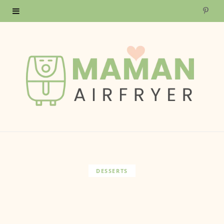
P
i
n
t
e
r
e
s
DESSERTS
t