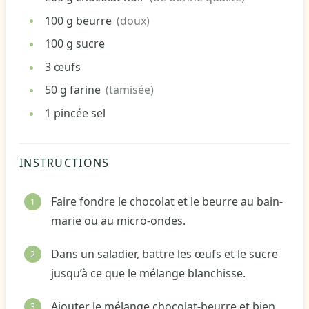
100
g
beurre
(doux)
100
g
sucre
3
œufs
50
g
farine
(tamisée)
1
pincée
sel
INSTRUCTIONS
Faire fondre le chocolat et le beurre au bain-
marie ou au micro-ondes.
Dans un saladier, battre les œufs et le sucre
jusqu’à ce que le mélange blanchisse.
Ajouter le mélange chocolat-beurre et bien