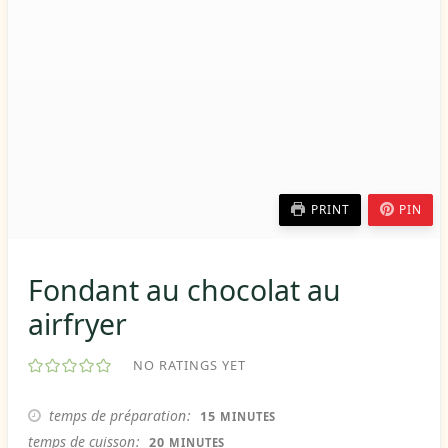
PRINT
PIN
Fondant au chocolat au
airfryer
NO RATINGS YET
MINUTES
temps de préparation
15
MINUTES
MINUTES
temps de cuisson
20
MINUTES