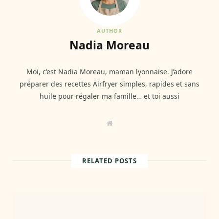
AUTHOR
Nadia Moreau
Moi, c’est Nadia Moreau, maman lyonnaise. J’adore
préparer des recettes Airfryer simples, rapides et sans
huile pour régaler ma famille… et toi aussi
W
e
b
s
i
t
RELATED POSTS
e