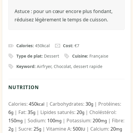
Astuce : pour un cœur encore plus fondant,
réduisez légèrement le temps de cuisson.
Calories:
450
kcal
Cost:
€7
Type de plat:
Dessert
Cuisine:
Française
Keyword:
Airfryer, Chocolat, dessert rapide
NUTRITION
Calories:
450
|
Carbohydrates:
30
|
Protéines:
kcal
g
6
|
Fat:
35
|
Lipides saturés:
20
|
Choléstérol:
g
g
g
150
|
Sodium:
100
|
Potassium:
200
|
Fibre:
mg
mg
mg
2
|
Sucre:
25
|
Vitamine A:
500
|
Calcium:
20
g
g
IU
mg