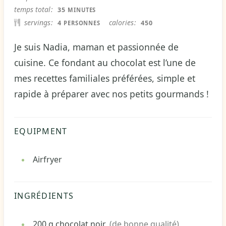
MINUTES
temps total
35
MINUTES
servings
calories
4
450
PERSONNES
Je suis Nadia, maman et passionnée de
cuisine. Ce fondant au chocolat est l’une de
mes recettes familiales préférées, simple et
rapide à préparer avec nos petits gourmands !
EQUIPMENT
Airfryer
INGRÉDIENTS
200
g
chocolat noir
(de bonne qualité)