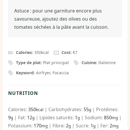
Astuce : pour une garniture encore plus
savoureuse, ajoutez des olives ou des
tomates séchées à la pâte avant la cuisson.
Calories:
350
kcal
Cost:
€7
Type de plat:
Plat principal
Cuisine:
Italienne
Keyword:
Airfryer, Focaccia
NUTRITION
Calories:
350
|
Carbohydrates:
55
|
Protéines:
kcal
g
9
|
Fat:
12
|
Lipides saturés:
1
|
Sodium:
850
|
g
g
g
mg
Potassium:
170
|
Fibre:
2
|
Sucre:
1
|
Fer:
2
mg
g
g
mg