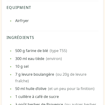
EQUIPMENT
Airfryer
INGRÉDIENTS
500
g
farine de blé
(type T55)
300
ml
eau tiède
(environ)
10
g
sel
7
g
levure boulangère
(ou 20g de levure
fraîche)
50
ml
huile d’olive
(et un peu pour la finition)
1
cuillère à café de sucre
à goût
herbes de Provence
(ou autres herbes