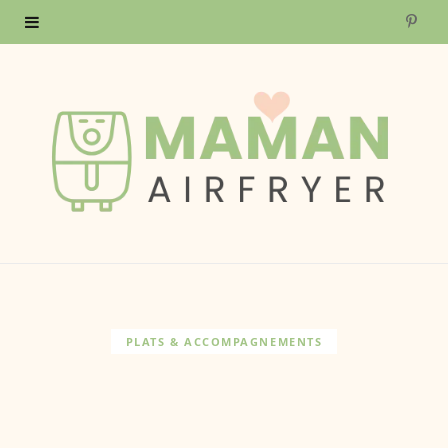
P
i
n
t
e
r
e
s
PLATS & ACCOMPAGNEMENTS
t