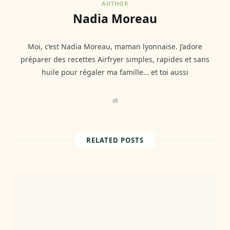
AUTHOR
Nadia Moreau
Moi, c’est Nadia Moreau, maman lyonnaise. J’adore
préparer des recettes Airfryer simples, rapides et sans
huile pour régaler ma famille… et toi aussi
W
e
b
s
i
t
RELATED POSTS
e