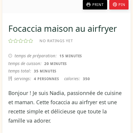
PRINT
PIN
Focaccia maison au airfryer
NO RATINGS YET
MINUTES
temps de préparation
15
MINUTES
MINUTES
temps de cuisson
20
MINUTES
MINUTES
temps total
35
MINUTES
servings
calories
4
350
PERSONNES
Bonjour ! Je suis Nadia, passionnée de cuisine
et maman. Cette focaccia au airfryer est une
recette simple et délicieuse que toute la
famille va adorer.