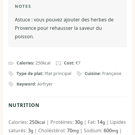
NOTES
Astuce : vous pouvez ajouter des herbes de
Provence pour rehausser la saveur du
poisson.
Calories:
250
kcal
Cost:
€7
Type de plat:
Plat principal
Cuisine:
Française
Keyword:
Airfryer
NUTRITION
Calories:
250
|
Protéines:
30
|
Fat:
14
|
Lipides
kcal
g
g
saturés:
3
|
Choléstérol:
70
|
Sodium:
600
|
g
mg
mg