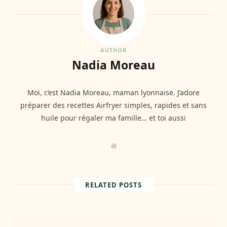
AUTHOR
Nadia Moreau
Moi, c’est Nadia Moreau, maman lyonnaise. J’adore
préparer des recettes Airfryer simples, rapides et sans
huile pour régaler ma famille… et toi aussi
W
e
b
s
i
t
RELATED POSTS
e