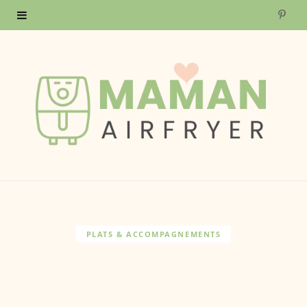
P
i
n
t
e
r
e
s
PLATS & ACCOMPAGNEMENTS
t