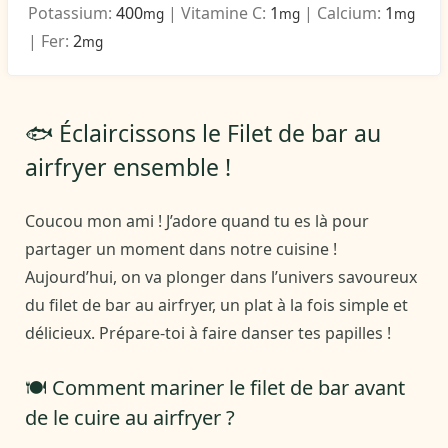
Potassium:
400
|
Vitamine C:
1
|
Calcium:
1
mg
mg
mg
|
Fer:
2
mg
🐟 Éclaircissons le Filet de bar au
airfryer ensemble !
Coucou mon ami ! J’adore quand tu es là pour
partager un moment dans notre cuisine !
Aujourd’hui, on va plonger dans l’univers savoureux
du filet de bar au airfryer, un plat à la fois simple et
délicieux. Prépare-toi à faire danser tes papilles !
🍽️ Comment mariner le filet de bar avant
de le cuire au airfryer ?