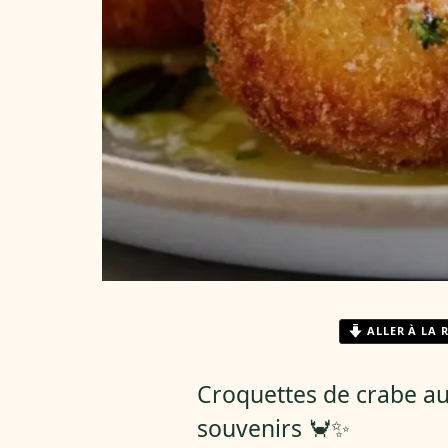
ALLER À LA 
Croquettes de crabe au a
souvenirs 🦀✨