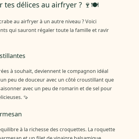
es délices au airfryer ? 🍷🍽️
crabe au airfryer à un autre niveau ? Voici
 qui sauront régaler toute la famille et ravir
tillantes
rées à souhait, deviennent le compagnon idéal
t un peu de douceur avec un côté croustillant que
ssaisonner avec un peu de romarin et de sel pour
icieuses. 🍠
parmesan
équilibre à la richesse des croquettes. La roquette
parmesan et un filet de vinaigre balsamique