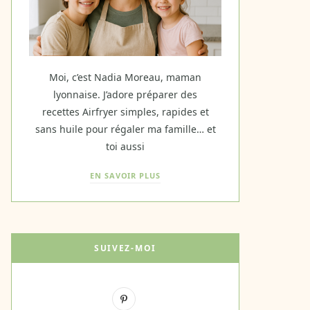
Moi, c’est Nadia Moreau, maman
lyonnaise. J’adore préparer des
recettes Airfryer simples, rapides et
sans huile pour régaler ma famille… et
toi aussi
EN SAVOIR PLUS
SUIVEZ-MOI
P