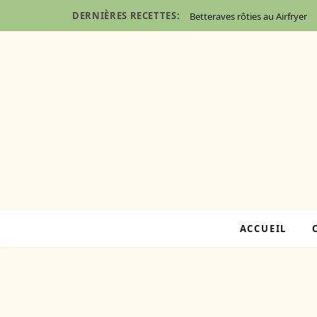
DERNIÈRES RECETTES:
Betteraves rôties au Airfryer
ACCUEIL