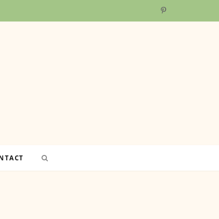
P
i
n
t
e
r
e
NTACT
s
t