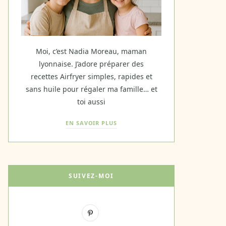
Moi, c’est Nadia Moreau, maman
lyonnaise. J’adore préparer des
recettes Airfryer simples, rapides et
sans huile pour régaler ma famille… et
toi aussi
EN SAVOIR PLUS
SUIVEZ-MOI
P