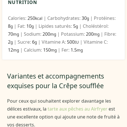
NUTRITION
Calories:
250
|
Carbohydrates:
30
|
Protéines:
kcal
g
8
|
Fat:
10
|
Lipides saturés:
5
|
Choléstérol:
g
g
g
70
|
Sodium:
200
|
Potassium:
200
|
Fibre:
mg
mg
mg
2
|
Sucre:
6
|
Vitamine A:
500
|
Vitamine C:
g
g
IU
12
|
Calcium:
150
|
Fer:
1.5
mg
mg
mg
Variantes et accompagnements
exquises pour la Crêpe soufflée
Pour ceux qui souhaitent explorer davantage les
délices estivaux, la
tarte aux pêches au Airfryer
est
une excellente option qui ajoute une note de fruité à
vos desserts.