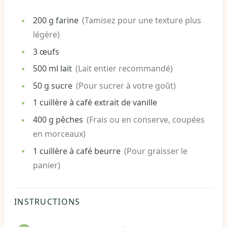
200
g
farine
(Tamisez pour une texture plus
légère)
3
œufs
500
ml
lait
(Lait entier recommandé)
50
g
sucre
(Pour sucrer à votre goût)
1
cuillère à café
extrait de vanille
400
g
pêches
(Frais ou en conserve, coupées
en morceaux)
1
cuillère à café
beurre
(Pour graisser le
panier)
INSTRUCTIONS