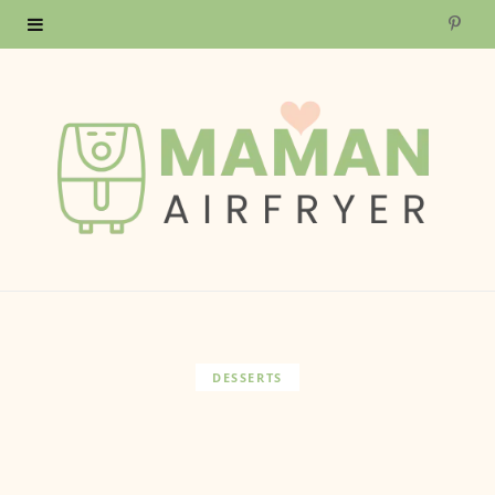
P
i
n
t
e
r
e
s
DESSERTS
t