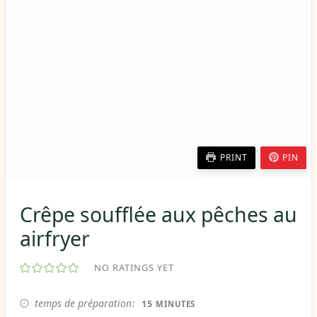
PRINT
PIN
Crêpe soufflée aux pêches au
airfryer
NO RATINGS YET
MINUTES
temps de préparation
15
MINUTES