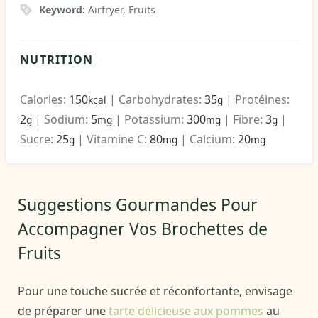
Keyword:
Airfryer, Fruits
NUTRITION
Calories:
150
|
Carbohydrates:
35
|
Protéines:
kcal
g
2
|
Sodium:
5
|
Potassium:
300
|
Fibre:
3
|
g
mg
mg
g
Sucre:
25
|
Vitamine C:
80
|
Calcium:
20
g
mg
mg
Suggestions Gourmandes Pour
Accompagner Vos Brochettes de
Fruits
Pour une touche sucrée et réconfortante, envisage
de préparer une
tarte délicieuse aux pommes
au