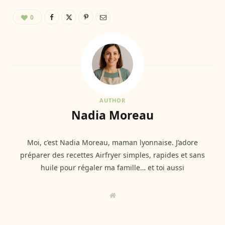
0
AUTHOR
Nadia Moreau
Moi, c’est Nadia Moreau, maman lyonnaise. J’adore
préparer des recettes Airfryer simples, rapides et sans
huile pour régaler ma famille… et toi aussi
W
e
b
s
i