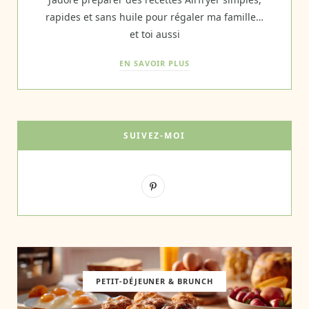
rapides et sans huile pour régaler ma famille…
et toi aussi
EN SAVOIR PLUS
SUIVEZ-MOI
P
i
n
t
e
PETIT-DÉJEUNER & BRUNCH
r