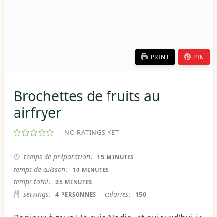
PRINT
PIN
Brochettes de fruits au
airfryer
NO RATINGS YET
MINUTES
temps de préparation
15
MINUTES
MINUTES
temps de cuisson
10
MINUTES
MINUTES
temps total
25
MINUTES
servings
calories
4
150
PERSONNES