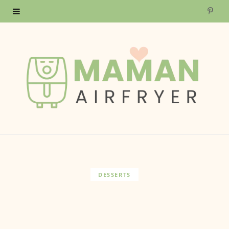
P
i
n
t
e
r
e
s
DESSERTS
t