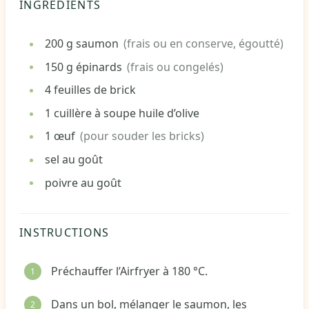
INGRÉDIENTS
200
g
saumon
(frais ou en conserve, égoutté)
150
g
épinards
(frais ou congelés)
4
feuilles de brick
1
cuillère à soupe
huile d’olive
1
œuf
(pour souder les bricks)
sel
au goût
poivre
au goût
INSTRUCTIONS
Préchauffer l’Airfryer à 180 °C.
Dans un bol, mélanger le saumon, les