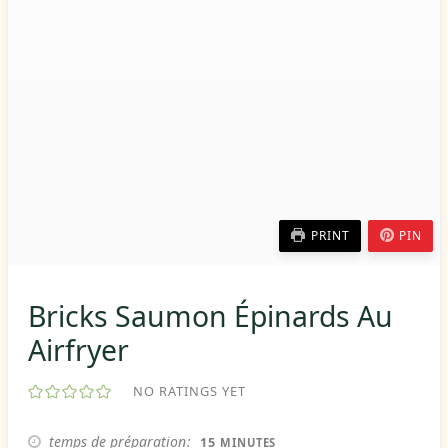
PRINT
PIN
Bricks Saumon Épinards Au
Airfryer
NO RATINGS YET
MINUTES
temps de préparation
15
MINUTES