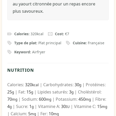
au yaourt citronnée pour un repas encore
plus savoureux.
Calories:
320
kcal
Cost:
€7
Type de plat:
Plat principal
Cuisine:
Française
Keyword:
Airfryer
NUTRITION
Calories:
320
|
Carbohydrates:
30
|
Protéines:
kcal
g
25
|
Fat:
15
|
Lipides saturés:
3
|
Choléstérol:
g
g
g
70
|
Sodium:
600
|
Potassium:
450
|
Fibre:
mg
mg
mg
4
|
Sucre:
1
|
Vitamine A:
30
|
Vitamine C:
15
g
g
IU
mg
|
Calcium:
5
|
Fer:
10
mg
mg