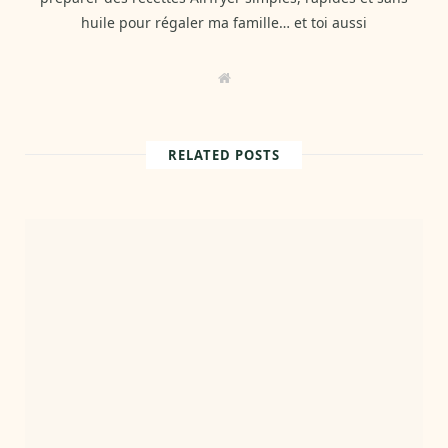
huile pour régaler ma famille… et toi aussi
W
e
b
s
i
t
RELATED POSTS
e