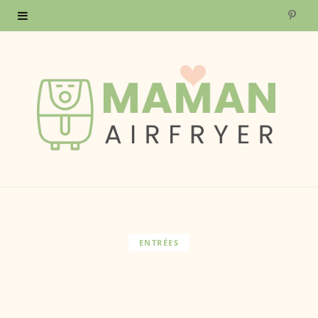
P
i
n
t
e
r
e
s
ENTRÉES
t