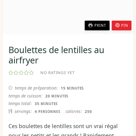
PRINT
PIN
Boulettes de lentilles au
airfryer
NO RATINGS YET
MINUTES
temps de préparation
15
MINUTES
MINUTES
temps de cuisson
20
MINUTES
MINUTES
temps total
35
MINUTES
servings
calories
4
250
PERSONNES
Ces boulettes de lentilles sont un vrai régal
pour les petits et les grands ! Rapidement