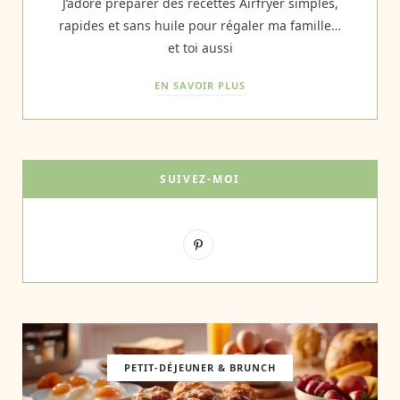
J’adore préparer des recettes Airfryer simples,
rapides et sans huile pour régaler ma famille…
et toi aussi
EN SAVOIR PLUS
SUIVEZ-MOI
P
i
n
t
e
PETIT-DÉJEUNER & BRUNCH
r