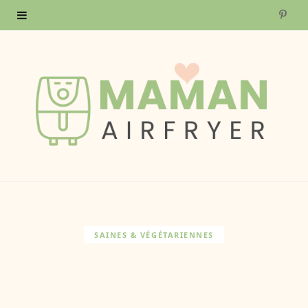
P
i
n
t
e
r
e
s
SAINES & VÉGÉTARIENNES
t