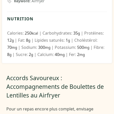
Keyword:
Airfryer
NUTRITION
Calories:
250
|
Carbohydrates:
35
|
Protéines:
kcal
g
12
|
Fat:
8
|
Lipides saturés:
1
|
Choléstérol:
g
g
g
70
|
Sodium:
300
|
Potassium:
500
|
Fibre:
mg
mg
mg
8
|
Sucre:
2
|
Calcium:
40
|
Fer:
2
g
g
mg
mg
Accords Savoureux :
Accompagnements de Boulettes de
Lentilles au Airfryer
Pour un repas encore plus complet, envisage