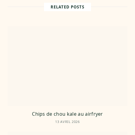
i
t
RELATED POSTS
e
Chips de chou kale au airfryer
13 AVRIL 2026