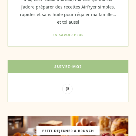
J’adore préparer des recettes Airfryer simples,
rapides et sans huile pour régaler ma famille…
et toi aussi
EN SAVOIR PLUS
SUIVEZ-MOI
P
i
n
t
e
PETIT-DÉJEUNER & BRUNCH