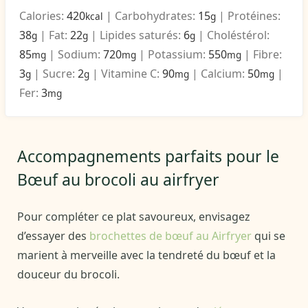
Calories:
420
|
Carbohydrates:
15
|
Protéines:
kcal
g
38
|
Fat:
22
|
Lipides saturés:
6
|
Choléstérol:
g
g
g
85
|
Sodium:
720
|
Potassium:
550
|
Fibre:
mg
mg
mg
3
|
Sucre:
2
|
Vitamine C:
90
|
Calcium:
50
|
g
g
mg
mg
Fer:
3
mg
Accompagnements parfaits pour le
Bœuf au brocoli au airfryer
Pour compléter ce plat savoureux, envisagez
d’essayer des
brochettes de bœuf au Airfryer
qui se
marient à merveille avec la tendreté du bœuf et la
douceur du brocoli.