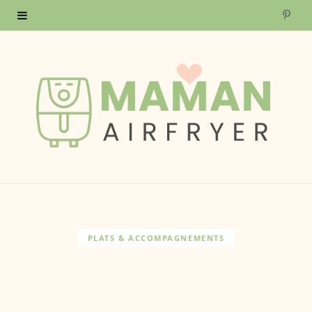
P
i
n
t
e
r
e
s
PLATS & ACCOMPAGNEMENTS
t