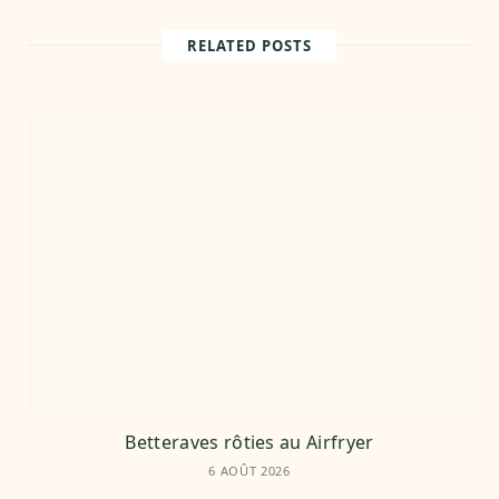
s
i
t
RELATED POSTS
e
Betteraves rôties au Airfryer
6 AOÛT 2026