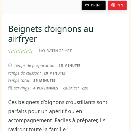
PRINT
PIN
Beignets d’oignons au
airfryer
NO RATINGS YET
MINUTES
temps de préparation
15
MINUTES
MINUTES
temps de cuisson
20
MINUTES
MINUTES
temps total
35
MINUTES
servings
calories
4
220
PERSONNES
Ces beignets d’oignons croustillants sont
parfaits pour un apéritif ou en
accompagnement. Faciles à préparer, ils
raviront toute la famille !