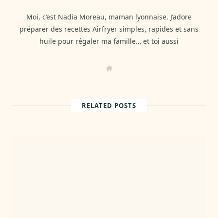
Moi, c’est Nadia Moreau, maman lyonnaise. J’adore
préparer des recettes Airfryer simples, rapides et sans
huile pour régaler ma famille… et toi aussi
W
e
b
s
i
t
RELATED POSTS
e