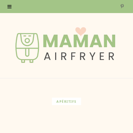
P
i
n
t
e
r
e
s
APÉRITIFS
t