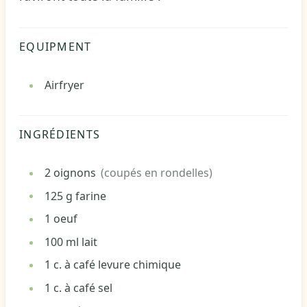
EQUIPMENT
Airfryer
INGRÉDIENTS
2
oignons
(coupés en rondelles)
125
g
farine
1
oeuf
100
ml
lait
1
c. à café
levure chimique
1
c. à café
sel