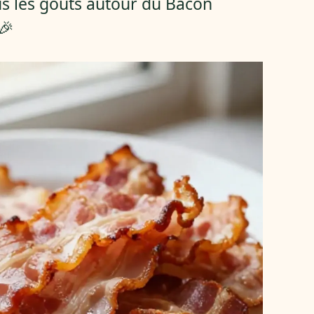
us les goûts autour du Bacon
🎉