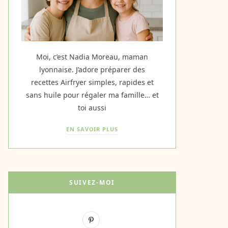
Moi, c’est Nadia Moreau, maman
lyonnaise. J’adore préparer des
recettes Airfryer simples, rapides et
sans huile pour régaler ma famille… et
toi aussi
EN SAVOIR PLUS
SUIVEZ-MOI
P