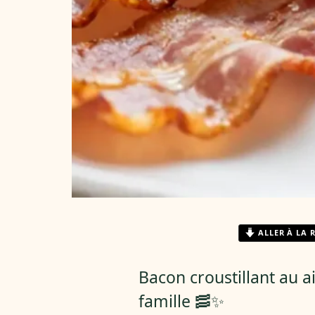
ALLER À LA 
Bacon croustillant au ai
famille 🥓✨